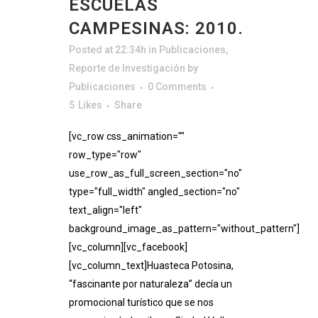
ESCUELAS
CAMPESINAS: 2010.
Posted at 22:34h
in
Publicaciones
,
Reporte de Investigación
by
Publicaciones
0 Comments
5
Likes
Share
[vc_row css_animation=""
row_type="row"
use_row_as_full_screen_section="no"
type="full_width" angled_section="no"
text_align="left"
background_image_as_pattern="without_pattern"]
[vc_column][vc_facebook]
[vc_column_text]Huasteca Potosina,
“fascinante por naturaleza” decía un
promocional turístico que se nos