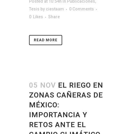
Posted at 10:54h
in
Publicaciones
,
Tesis
by
ciestaam
0 Comments
0
Likes
Share
READ MORE
05 NOV
EL RIEGO EN
ZONAS CAÑERAS DE
MÉXICO:
IMPORTANCIA Y
RETOS ANTE EL