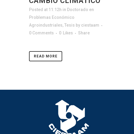
CAMBIO CLIMÁTICO
Posted at 11:12h
in
Doctorado en
Problemas Económico
Agroindustriales
,
Tesis
by
ciestaam
0 Comments
0
Likes
Share
READ MORE