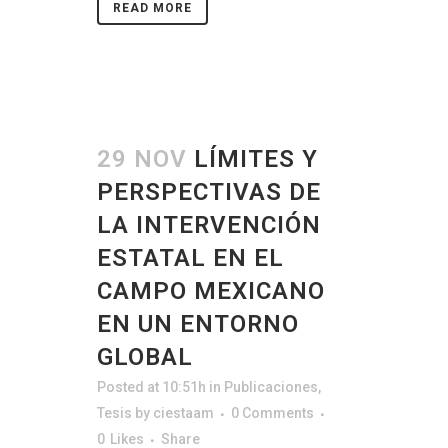
READ MORE
29 NOV
LÍMITES Y
PERSPECTIVAS DE
LA INTERVENCIÓN
ESTATAL EN EL
CAMPO MEXICANO
EN UN ENTORNO
GLOBAL
Posted at 10:51h
in
Publicaciones
,
Tesis
by
ciestaam
0 Comments
0
Likes
Share