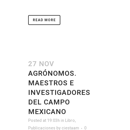
READ MORE
27 NOV
AGRÓNOMOS.
MAESTROS E
INVESTIGADORES
DEL CAMPO
MEXICANO
Posted at 19:03h
in
Libro
,
Publicaciones
by
ciestaam
0