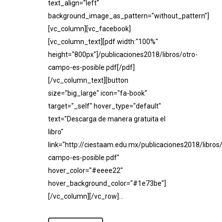
text_align="left"
background_image_as_pattern="without_pattern"]
[vc_column][vc_facebook]
[vc_column_text][pdf width:"100%"
height="800px"]/publicaciones2018/libros/otro-
campo-es-posible.pdf[/pdf]
[/vc_column_text][button
size="big_large" icon="fa-book"
target="_self" hover_type="default"
text="Descarga de manera gratuita el
libro"
link="http://ciestaam.edu.mx/publicaciones2018/libros/
campo-es-posible.pdf"
hover_color="#eeee22"
hover_background_color="#1e73be"]
[/vc_column][/vc_row]...