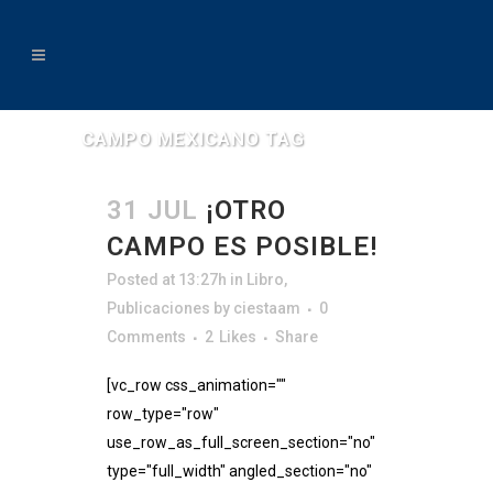
CAMPO MEXICANO TAG
31 JUL
¡OTRO
CAMPO ES POSIBLE!
Posted at 13:27h
in
Libro
,
Publicaciones
by
ciestaam
0
Comments
2
Likes
Share
[vc_row css_animation=""
row_type="row"
use_row_as_full_screen_section="no"
type="full_width" angled_section="no"