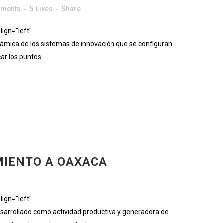
mments
5
Likes
Share
ign="left"
mica de los sistemas de innovación que se configuran
ar los puntos...
AMIENTO A OAXACA
ign="left"
arrollado como actividad productiva y generadora de