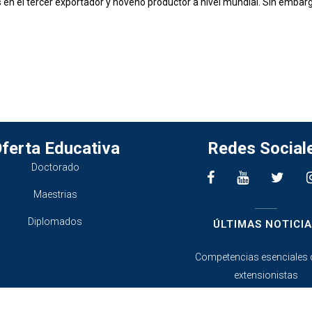
 en el tercer exportador y noveno productor a nivel mundial. Sin embargo
ferta Educativa
Redes Social
Doctorado
Maestrias
________________
Diplomados
ÚLTIMAS NOTICIA
Competencias esenciales 
extensionistas
agosto 3, 2026