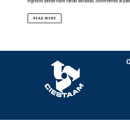
ingresos desde hace varias décadas, convirtiendo al país
READ MORE
O