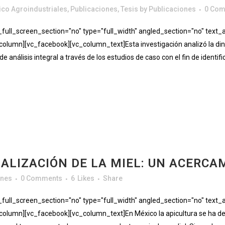
co Agroindustriales
,
Publicaciones
,
Tesis
by
Publicaciones
0 Co
ll_screen_section="no" type="full_width" angled_section="no" text_al
lumn][vc_facebook][vc_column_text]Esta investigación analizó la diná
 análisis integral a través de los estudios de caso con el fin de identific
ALIZACIÓN DE LA MIEL: UN ACERC
ones
0 Comments
6
Likes
Share
ll_screen_section="no" type="full_width" angled_section="no" text_al
lumn][vc_facebook][vc_column_text]En México la apicultura se ha des