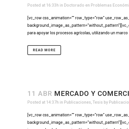
Posted at 16:33h
in
Doctorado en Problemas Económi
[vc_row css_animation="" row_type="row" use_row_as_fu
background_image_as_pattern="without_pattern"][vc_co
para apoyar los procesos agrícolas, utilizando un marco de
READ MORE
11 ABR
MERCADO Y COMERCI
Posted at 14:37h
in
Publicaciones
,
Tesis
by
Publicaci
[vc_row css_animation="" row_type="row" use_row_as_fu
background_image_as_pattern="without_pattern"][vc_co