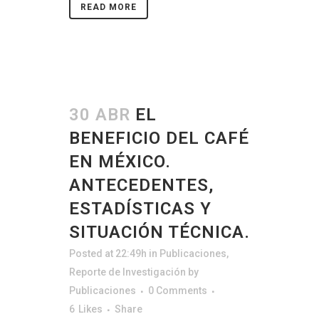
READ MORE
30 ABR
EL
BENEFICIO DEL CAFÉ
EN MÉXICO.
ANTECEDENTES,
ESTADÍSTICAS Y
SITUACIÓN TÉCNICA.
Posted at 22:49h
in
Publicaciones
,
Reporte de Investigación
by
Publicaciones
0 Comments
6
Likes
Share