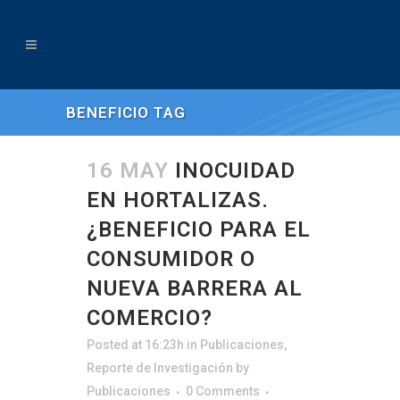
BENEFICIO TAG
16 MAY
INOCUIDAD
EN HORTALIZAS.
¿BENEFICIO PARA EL
CONSUMIDOR O
NUEVA BARRERA AL
COMERCIO?
Posted at 16:23h
in
Publicaciones
,
Reporte de Investigación
by
Publicaciones
0 Comments