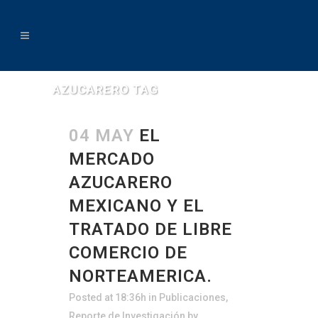
AZUCARERO TAG
04 MAY
EL
MERCADO
AZUCARERO
MEXICANO Y EL
TRATADO DE LIBRE
COMERCIO DE
NORTEAMERICA.
Posted at 18:36h
in
Publicaciones
,
Reporte de Investigación
by