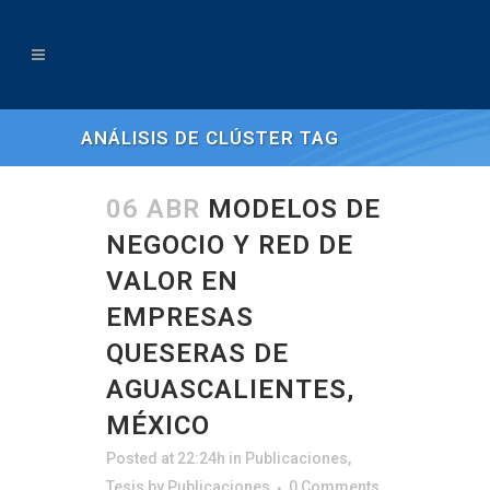
ANÁLISIS DE CLÚSTER TAG
06 ABR
MODELOS DE
NEGOCIO Y RED DE
VALOR EN
EMPRESAS
QUESERAS DE
AGUASCALIENTES,
MÉXICO
Posted at 22:24h
in
Publicaciones
,
Tesis
by
Publicaciones
0 Comments