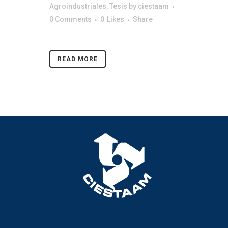
Agroindustriales
,
Tesis
by
ciestaam
0 Comments
0
Likes
Share
READ MORE