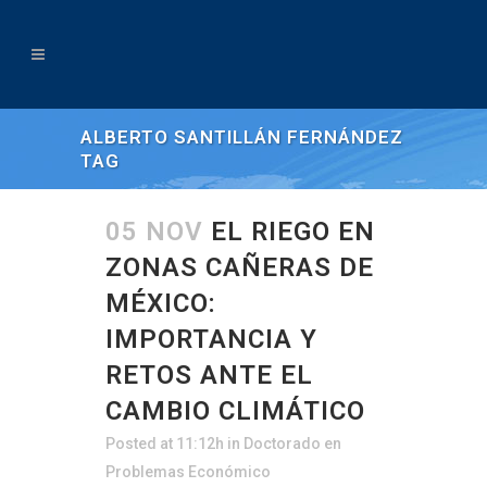
ALBERTO SANTILLÁN FERNÁNDEZ
TAG
05 NOV
EL RIEGO EN
ZONAS CAÑERAS DE
MÉXICO:
IMPORTANCIA Y
RETOS ANTE EL
CAMBIO CLIMÁTICO
Posted at 11:12h
in
Doctorado en
Problemas Económico