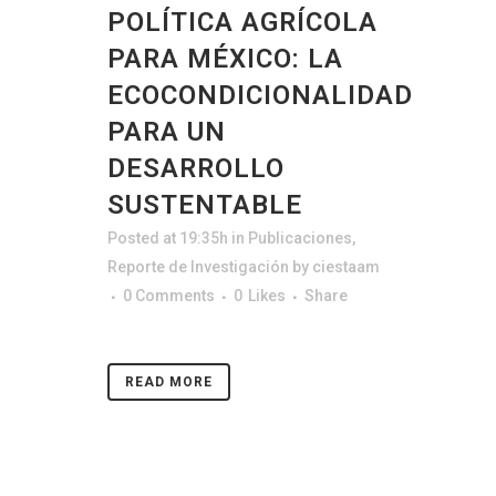
POLÍTICA AGRÍCOLA
PARA MÉXICO: LA
ECOCONDICIONALIDAD
PARA UN
DESARROLLO
SUSTENTABLE
Posted at 19:35h
in
Publicaciones
,
Reporte de Investigación
by
ciestaam
0 Comments
0
Likes
Share
READ MORE