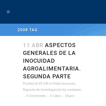
2008 TAG
11 ABR
ASPECTOS
GENERALES DE LA
INOCUIDAD
AGROALIMENTARIA.
SEGUNDA PARTE
Posted at 05:34h
in
Publicaciones
,
Reporte de Investigación
by
ciestaam
0 Comments
0
Likes
Share