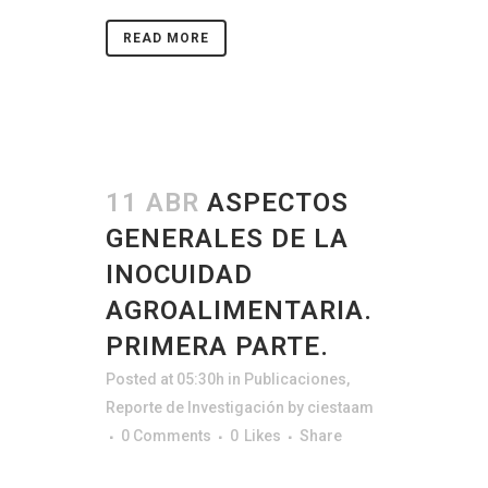
READ MORE
11 ABR
ASPECTOS
GENERALES DE LA
INOCUIDAD
AGROALIMENTARIA.
PRIMERA PARTE.
Posted at 05:30h
in
Publicaciones
,
Reporte de Investigación
by
ciestaam
0 Comments
0
Likes
Share