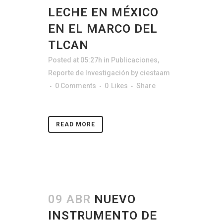
LECHE EN MÉXICO
EN EL MARCO DEL
TLCAN
Posted at 05:27h
in
Publicaciones
,
Reporte de Investigación
by
ciestaam
0 Comments
0
Likes
Share
READ MORE
09 ABR
NUEVO
INSTRUMENTO DE